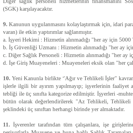
Diğer sağlık personeli hizmetlerinin finansmanını 
(SGK) karşılayacaktır.
9.
Kanunun uygulanmasını kolaylaştırmak için, idari para
varan) ile etkin yaptırımlar sağlanmıştır.
a. İşyeri Hekimi : Hizmetin alınmadığı "her ay için 5000
b. İş Güvenliği Uzmanı : Hizmetin alınmadığı "her ay i
c. Diğer Sağlık Personeli : Hizmetin alınmadığı "her ay 
d. İşe Giriş Muayeneleri : Muayeneleri eksik olan "her ç
10.
Yeni Kanunla birlikte ‘'Ağır ve Tehlikeli İşler" kavram
işlerle ilgili bir ayırım yapılmayıp; işyerlerinin faaliyet a
tebliği ile üç sınıfta kategorize edilmiştir. İşyerleri -muhte
bütün olarak değerlendirilerek "Az Tehlikeli, Tehlikeli
şeklindeki üç sınıftan herhangi birinde yer almaktadır.
11.
İşverenler tarafından tüm çalışanlara, işe girişleri
periyotlarla Muayene ve buna bağlı Sağlık Taramaları